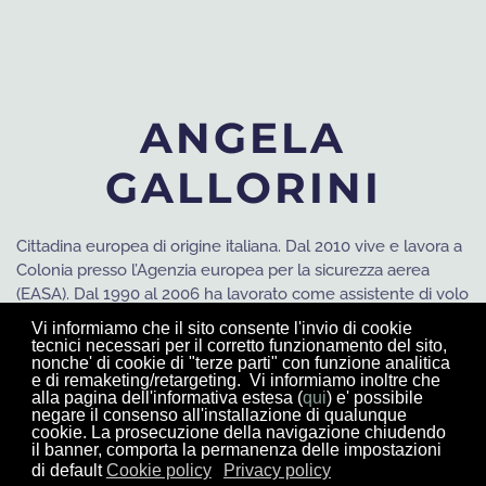
ANGELA
GALLORINI
Cittadina europea di origine italiana. Dal 2010 vive e lavora a
Colonia presso l’Agenzia europea per la sicurezza aerea
(EASA). Dal 1990 al 2006 ha lavorato come assistente di volo
di lungo raggio presso AirEurope, una compagnia aerea
Vi informiamo che il sito consente l'invio di cookie
italiana privata; durante 10 dei 16 anni di volo ha gestito
tecnici necessari per il corretto funzionamento del sito,
nonche' di cookie di "terze parti" con funzione analitica
equipaggi di diverse culture ed etnie e ha girato il mondo,
e di remaketing/retargeting. Vi informiamo inoltre che
innamorandosene. Dal 2006 al 2009 ha prestato servizio
alla pagina dell'informativa estesa (
qui
) e' possibile
come assistente amministrativa presso diverse istituzioni
negare il consenso all'installazione di qualunque
cookie. La prosecuzione della navigazione chiudendo
europee (Centro Comune di Ricerca della Commissione
il banner, comporta la permanenza delle impostazioni
europea, Ispra - Italia e European Centre for Disease
di default
Cookie policy
Privacy policy
Prevention and Control (ECDC), Stoccolma – Svezia). Laurea